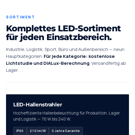
SORTIMENT
Komplettes LED-Sortiment
für jeden Einsatzbereich.
Industrie, Logistik, Sport, Büro und Außenbereich — neun
Hauptkategorien.
Für jede Kategorie: kostenlose
Lichtstudie und DIALux-Berechnung
. Versandfertig ab
Lager.
01
LED-Hallenstrahler
Hocheffiziente Hallenbeleuchtung für Produktion, Lager
und Logistik — 70 W bis 240 W.
IP65
210 lm/W
5 Jahre Garantie