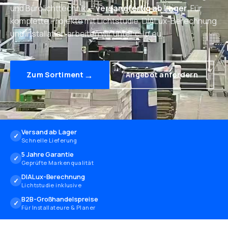
und Bürolichttechnik —
versandfertig ab Lager
. Für
komplette Projekte mit Lichtstudie, DIALux-Berechnung
und Installation arbeiten wir unter c-lp.eu.
→
Zum Sortiment
Angebot anfordern
Versand ab Lager
✓
Schnelle Lieferung
5 Jahre Garantie
✓
Geprüfte Markenqualität
DIALux-Berechnung
✓
Lichtstudie inklusive
B2B-Großhandelspreise
✓
Für Installateure & Planer