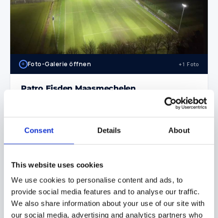
+
Foto-Galerie öffnen
+1 Foto
Patro Eisden Maasmechelen
BELGIEN — 2026
Pro League-Fußballverein — Komplettausstattung
Hauptfeld + 2 Jugendfelder
Consent
Details
About
Pro League
Sponsor
3 Felder
This website uses cookies
HAUPTFELD
JUGENDFELD 1
16× LED 1500 W
8× 1250 W (20°) + 8× 1500 W
We use cookies to personalise content and ads, to
TRAININGSFELD
LICHTWERT
provide social media features and to analyse our traffic.
6 Masten × 2× 1000 W (60°)
200 lux min. (Jugend)
We also share information about your use of our site with
our social media, advertising and analytics partners who