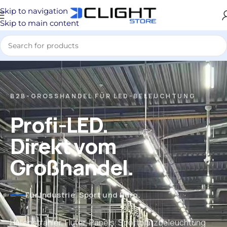
Skip to navigation
Skip to main content
B2B-GROSSHANDEL FÜR LED-BELEUCHTUNG
Profi-LED.
Direkt vom
Großhandel.
Für Industrie, Sport und Büro.
Hallenstrahler, Fluter, Panels, Sportplatzbeleuchtung