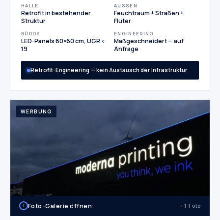
HALLE
AUSSEN
Retrofit in bestehender
Feuchtraum + Straßen +
Struktur
Fluter
BÜROS
ENGINEERING
LED-Panels 60×60 cm, UGR <
Maßgeschneidert — auf
19
Anfrage
Retrofit-Engineering — kein Austausch der Infrastruktur
WERBUNG
+
Foto-Galerie öffnen
+1 Foto