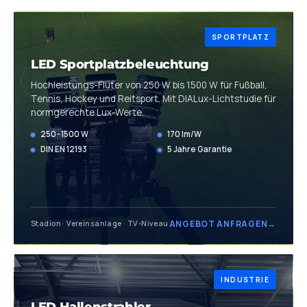
SPORTPLATZ
LED Sportplatz­beleuchtung
Hochleistungs-Fluter von 250 W bis 1500 W für Fußball,
Tennis, Hockey und Reitsport. Mit DIALux-Lichtstudie für
normgerechte Lux-Werte.
250–1500 W
170 lm/W
DIN EN 12193
5 Jahre Garantie
ANGEBOT ANFRAGEN
→
Stadion · Vereinsanlage · TV-Niveau
INDUSTRIE
LED Hallenstrahler