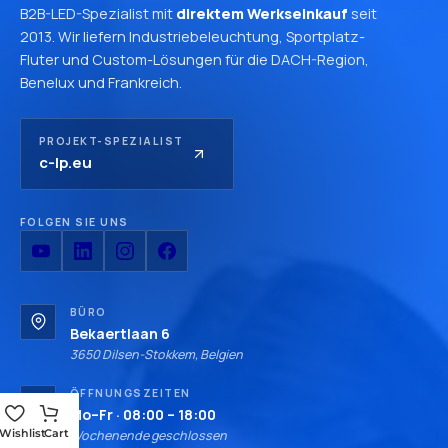
B2B-LED-Spezialist mit
direktem Werkseinkauf
seit
2013. Wir liefern Industriebeleuchtung, Sportplatz-
Fluter und Custom-Lösungen für die DACH-Region,
Benelux und Frankreich.
PROJEKT-SPEZIALIST
c-lp.eu
FOLGEN SIE UNS
BÜRO
Bekaertlaan 6
3650 Dilsen-Stokkem, Belgien
ÖFFNUNGSZEITEN
Mo–Fr · 08:00 – 18:00
Wishlist
Cart
Wochenende geschlossen