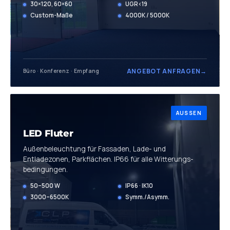
30×120, 60×60
UGR<19
Custom-Maße
4000K / 5000K
ANGEBOT ANFRAGEN
→
Büro · Konferenz · Empfang
AUSSEN
LED Fluter
Außenbeleuchtung für Fassaden, Lade- und
Entladezonen, Parkflächen. IP66 für alle Witterungs­
bedingungen.
50–500 W
IP66 · IK10
3000–6500K
Symm./Asymm.