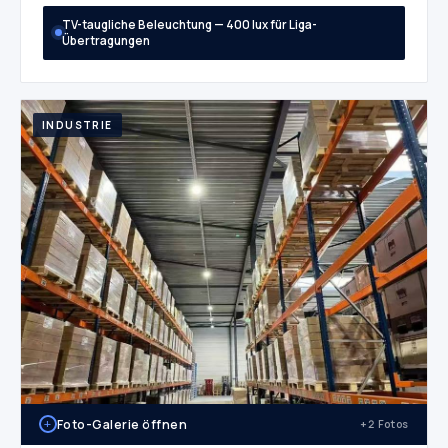
TV-taugliche Beleuchtung — 400 lux für Liga-
Übertragungen
INDUSTRIE
+
Foto-Galerie öffnen
+2 Fotos