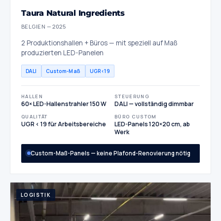
Taura Natural Ingredients
BELGIEN — 2025
2 Produktionshallen + Büros — mit speziell auf Maß
produzierten LED-Panelen
DALI
Custom-Maß
UGR<19
HALLEN
STEUERUNG
60× LED-Hallenstrahler 150 W
DALI — vollständig dimmbar
QUALITÄT
BÜRO CUSTOM
UGR < 19 für Arbeitsbereiche
LED-Panels 120×20 cm, ab
Werk
Custom-Maß-Panels — keine Plafond-Renovierung nötig
LOGISTIK