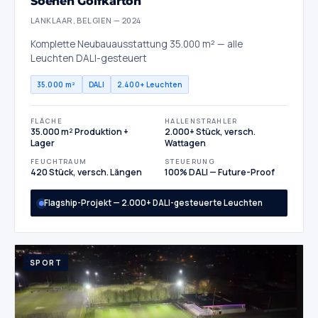
Soenen Golfkarton
LANKLAAR, BELGIEN — 2024
Komplette Neubauausstattung 35.000 m² — alle
Leuchten DALI-gesteuert
35.000 m²
DALI
2.400+ Leuchten
FLÄCHE
HALLENSTRAHLER
35.000 m² Produktion +
2.000+ Stück, versch.
Lager
Wattagen
FEUCHTRAUM
STEUERUNG
420 Stück, versch. Längen
100% DALI — Future-Proof
Flagship-Projekt — 2.000+ DALI-gesteuerte Leuchten
SPORT