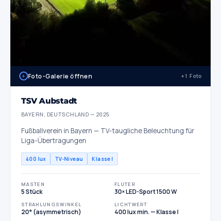
+
Foto-Galerie öffnen
+1 Foto
TSV Aubstadt
BAYERN, DEUTSCHLAND — 2025
Fußballverein in Bayern — TV-taugliche Beleuchtung für
Liga-Übertragungen
400 lux
TV-Niveau
Klasse I
MASTEN
FLUTER
5 Stück
30× LED-Sport 1500 W
STRAHLUNGSWINKEL
LICHTWERT
20° (asymmetrisch)
400 lux min. — Klasse I