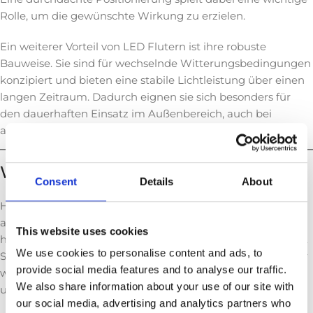
Rolle, um die gewünschte Wirkung zu erzielen.
Ein weiterer Vorteil von LED Flutern ist ihre robuste
Bauweise. Sie sind für wechselnde Witterungsbedingungen
konzipiert und bieten eine stabile Lichtleistung über einen
langen Zeitraum. Dadurch eignen sie sich besonders für
den dauerhaften Einsatz im Außenbereich, auch bei
anspruchsvollen Umgebungen.
Weitere Informationen
Consent
Details
About
Hier finden Sie alle Blogartikel rund um LED Fluter – von
allgemeinen Erklärungen und technischen Grundlagen bis
This website uses cookies
hin zu praktischen Anwendungen und Planungshinweisen.
We use cookies to personalise content and ads, to
Sollten Sie bestimmte Informationen hier nicht finden oder
provide social media features and to analyse our traffic.
weitere Fragen haben, können Sie uns jederzeit per E-Mail
We also share information about your use of our site with
unter
sales2@c-lp.eu
kontaktieren.
our social media, advertising and analytics partners who