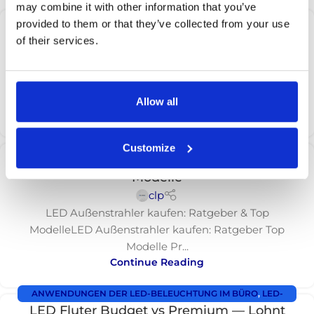
may combine it with other information that you’ve
LED-FLUTER
provided to them or that they’ve collected from your use
LED Fluter kaufen: Professioneller Ratgeber
of their services.
für 2026
clp
/* ---------- Reset binnen post-container ---------- */
.cls-page *, .cls-page *::before, .cls-page *:...
Allow all
Continue Reading
LED-FLUTER
Customize
LED Außenstrahler kaufen: Ratgeber & Top
Modelle
clp
LED Außenstrahler kaufen: Ratgeber & Top
ModelleLED Außenstrahler kaufen: Ratgeber Top
Modelle Pr...
Continue Reading
ANWENDUNGEN DER LED-BELEUCHTUNG IM BÜRO
,
LED-
LED Fluter Budget vs Premium — Lohnt
FLUTER
,
ÖFFENTLICHE ANWENDUNGEN DER LED-