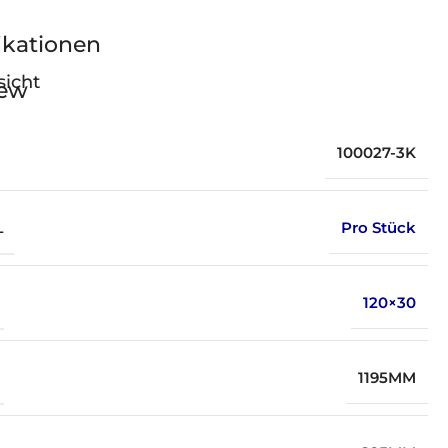
ikationen
sicht
100027-3K
L
Pro Stück
120×30
1195MM