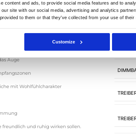
LICHTF
e content and ads, to provide social media features and to analy
 our site with our social media, advertising and analytics partn
 provided to them or that they’ve collected from your use of their
agliche Lichtfarbe, ideal für Räume mit
ABSTRA
Customize
IP-KLA
das Auge
DIMMB
Empfangszonen
iche mit Wohlfühlcharakter
TREIBE
timmung
TREIBE
e freundlich und ruhig wirken sollen.