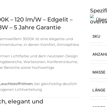
Spezif
0K – 120 lm/W – Edgelit –
Über
18W – 5 Jahre Garantie
SKU
armweißem 3000K ist eine elegante und
e Innenräume, in denen Komfort, Atmosphäre
ANZAH
armen Lichtfarbe und dem neutralen Design
fangsbereiche, Wartezonen, Konferenzräume,
ge-Bereiche sowie hochwertige
MASSE
Leuchtstoffröhren
, bei gleichzeitig deutlich
mogenen Lichtverteilung.
LÄNGE
ch, elegant und