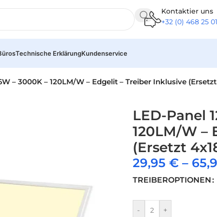
Kontaktier uns
+32 (0) 468 25 0
Büros
Technische Erklärung
Kundenservice
W – 3000K – 120LM/W – Edgelit – Treiber Inklusive (Ersetzt
LED-Panel 1
120LM/W – Ed
(Ersetzt 4x1
29,95
€
–
65,
TREIBEROPTIONEN
-
+