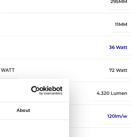
295MM
11MM
36 Watt
 WATT
72 Watt
STROM
4.320 Lumen
About
PRO WATT
120lm/w