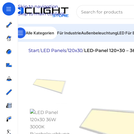
Skip to navigation
Skip to main content
Alle Kategorien
Für Industrie
Außenbeleuchtung
LED Für 
Start
/
LED Panels
/
120x30
/
LED-Panel 120×30 – 36