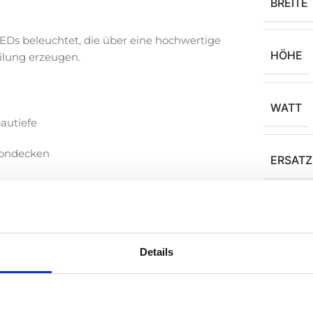
BREITE
LEDs beleuchtet, die über eine hochwertige
HÖHE
eilung erzeugen.
WATT
bautiefe
tondecken
ERSATZ
are LED-Punkte
LICHT
Fläche
Details
LUMEN 
esign und Atmosphäre wichtig sind.
e, beruhigende