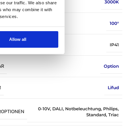
ARBE
3000K
se our traffic. We also share
ers who may combine it with
 services.
HLWINKEL (GRAD)
100°
Allow all
SSIFIZIERUNG
IP41
AR
Option
R
Lifud
0-10V
,
DALI
,
Notbeleuchtung
,
Philips
,
ROPTIONEN
Standard
,
Triac