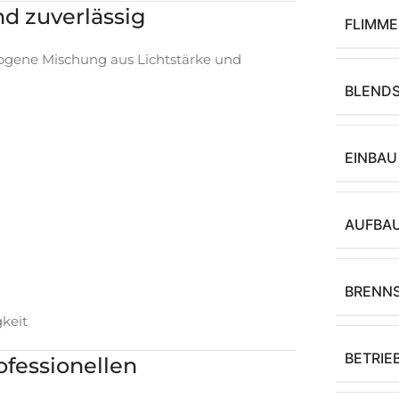
nd zuverlässig
FLIMME
wogene Mischung aus Lichtstärke und
BLEND
EINBAU
AUFBA
BRENN
keit
BETRIE
rofessionellen