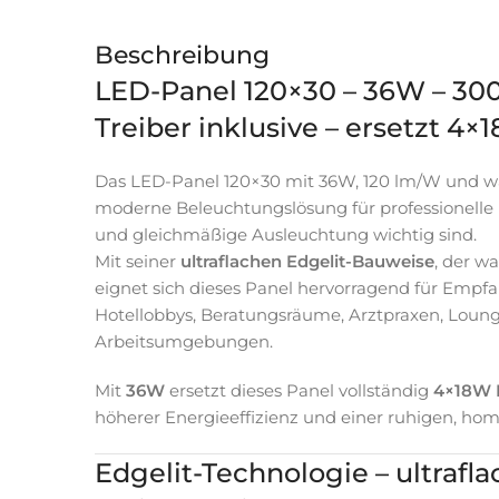
Beschreibung
LED-Panel 120×30 – 36W – 300
Treiber inklusive – ersetzt 4×
Das LED-Panel 120×30 mit 36W, 120 lm/W und w
moderne Beleuchtungslösung für professionell
und gleichmäßige Ausleuchtung wichtig sind.
Mit seiner
ultraflachen Edgelit-Bauweise
, der w
eignet sich dieses Panel hervorragend für Emp
Hotellobbys, Beratungsräume, Arztpraxen, Loun
Arbeitsumgebungen.
Mit
36W
ersetzt dieses Panel vollständig
4×18W 
höherer Energieeffizienz und einer ruhigen, ho
Edgelit-Technologie – ultrafla