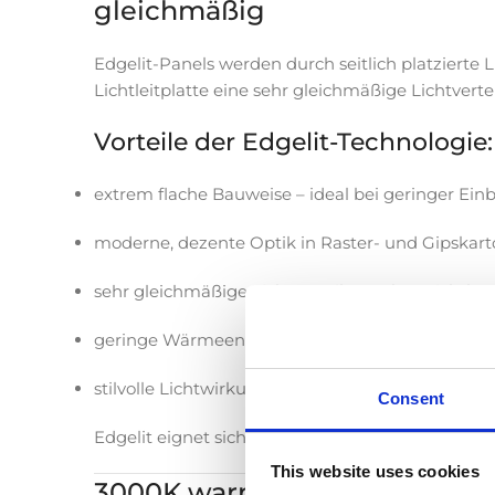
gleichmäßig
Edgelit-Panels werden durch seitlich platzierte 
Lichtleitplatte eine sehr gleichmäßige Lichtvert
Vorteile der Edgelit-Technologie:
extrem flache Bauweise – ideal bei geringer Ein
moderne, dezente Optik in Raster- und Gipskar
sehr gleichmäßige Lichtverteilung ohne sichtb
geringe Wärmeentwicklung
stilvolle Lichtwirkung über die gesamte 120×30-
Consent
Edgelit eignet sich ideal für Räume, in denen D
This website uses cookies
3000K warmweiß – angenehm