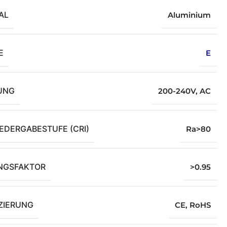
AL
Aluminium
E
E
UNG
200-240V
,
AC
EDERGABESTUFE (CRI)
Ra>80
NGSFAKTOR
>0.95
IZIERUNG
CE
,
RoHS