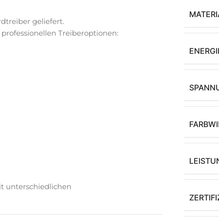
MATERI
reiber geliefert.
n professionellen Treiberoptionen:
ENERGI
SPANN
FARBWI
LEISTU
it unterschiedlichen
ZERTIF