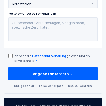
Weitere Wünsche / Bemerkungen
Ich habe die
Datenschutzerklärung
gelesen und bin
einverstanden.
*
→
Angebot anfordern
SSL-gesichert
·
Keine Weitergabe
·
DSGVO-konform
·
·
+32 468 25 01 43
sales2@c-lp.eu
clightstore.de