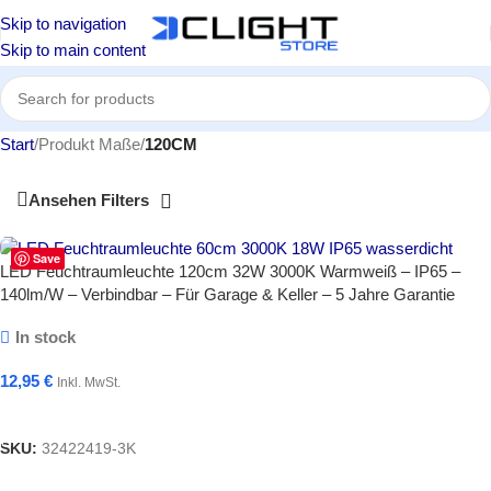
Skip to navigation
Skip to main content
Start
/
Produkt Maße
/
120CM
Ansehen Filters
Save
LED Feuchtraumleuchte 120cm 32W 3000K Warmweiß – IP65 –
140lm/W – Verbindbar – Für Garage & Keller – 5 Jahre Garantie
In stock
12,95
€
Inkl. MwSt.
In Den Warenkorb
SKU:
32422419-3K