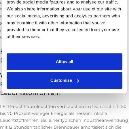
provide social media features and to analyse our traffic.
dass von der Leuchte keine Gefährdung durch optische
We also share information about your use of our site with
Strahlung ausgeht. Achten Sie zudem auf den
our social media, advertising and analytics partners who
Farbwiedergabeindex (CRI): Ein Wert von mindestens Ra
may combine it with other information that you’ve
80 sorgt für natürliche Farbwiedergabe. Entdecken Sie in
provided to them or that they’ve collected from your use
unserem Sortiment
alle Produkte
, die diese strengen
of their services.
Qualitätsanforderungen erfüllen.
Häufig gestellte Fragen zur LED
Feuchtraumleuchte
Allow all
Wie viel Energie spart eine LED
Customize
Feuchtraumleuchte im Vergleich zu
Leuchtstoffröhren?
LED Feuchtraumleuchten verbrauchen im Durchschnitt 50
bis 70 Prozent weniger Energie als herkömmliche
Leuchtstoffröhren. Bei einer typischen Industrieanwendung
mit 12 Stunden täglicher Brenndauer amortisiert sich die