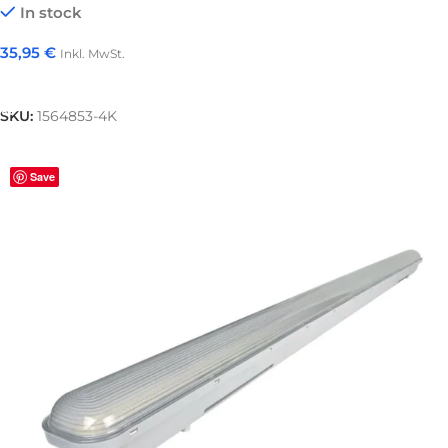
In stock
35,95
€
Inkl. MwSt.
In Den Warenkorb
SKU:
1564853-4K
Save