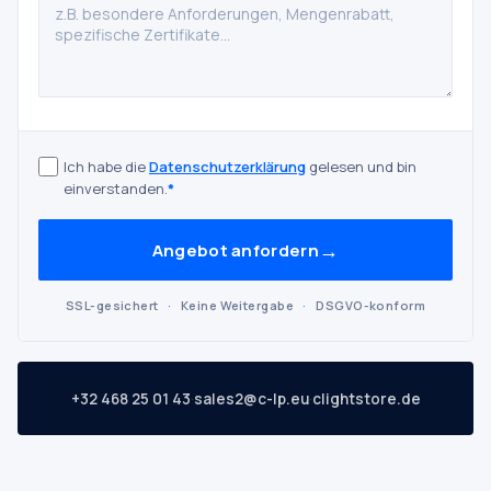
Ich habe die
Datenschutzerklärung
gelesen und bin
einverstanden.
*
→
Angebot anfordern
SSL-gesichert
·
Keine Weitergabe
·
DSGVO-konform
·
·
+32 468 25 01 43
sales2@c-lp.eu
clightstore.de