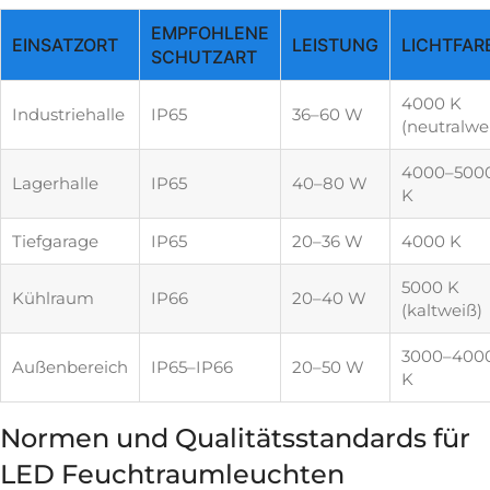
EMPFOHLENE
EINSATZORT
LEISTUNG
LICHTFAR
SCHUTZART
4000 K
Industriehalle
IP65
36–60 W
(neutralwe
4000–500
Lagerhalle
IP65
40–80 W
K
Tiefgarage
IP65
20–36 W
4000 K
5000 K
Kühlraum
IP66
20–40 W
(kaltweiß)
3000–400
Außenbereich
IP65–IP66
20–50 W
K
Normen und Qualitätsstandards für
LED Feuchtraumleuchten