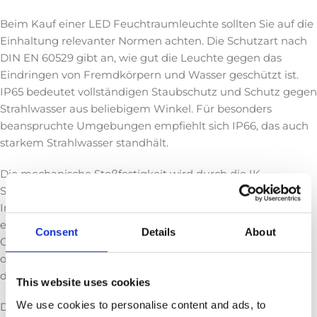
Beim Kauf einer LED Feuchtraumleuchte sollten Sie auf die
Einhaltung relevanter Normen achten. Die Schutzart nach
DIN EN 60529 gibt an, wie gut die Leuchte gegen das
Eindringen von Fremdkörpern und Wasser geschützt ist.
IP65 bedeutet vollständigen Staubschutz und Schutz gegen
Strahlwasser aus beliebigem Winkel. Für besonders
beanspruchte Umgebungen empfiehlt sich IP66, das auch
starkem Strahlwasser standhält.
Die mechanische Stoßfestigkeit wird durch die IK-
Schutzklasse nach EN 62262 definiert. In
Industrieumgebungen ist mindestens IK08
empfehlenswert. Darüber hinaus sollten die Leuchten die
Consent
Details
About
CE-Kennzeichnung tragen und idealerweise nach ENEC
oder VDE geprüft sein. Diese Prüfzeichen bestätigen, dass
die Leuchte europäische Sicherheitsstandards erfüllt.
This website uses cookies
We use cookies to personalise content and ads, to
Die photobiologische Sicherheit nach EN 62471 stellt sicher,