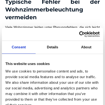
Typische Fehler bei der
Wohnzimmerbeleuchtung
vermeiden
Viele Wohnzimmer leiden unter Planungsfehlern, die sich leicht
vermeiden lassen. Ein häufiger Fehler ist die ausschließliche
Nutzung einer zentralen Deckenleuchte. Dies führt zu harten
Schatten und einer eindimensionalen Lichtwirkung. Stattdessen
Consent
Details
About
sollten Sie mehrere Lichtquellen auf verschiedenen Ebenen
kombinieren.
Ein weiterer Fehler ist die Wahl zu heller oder zu kühler
This website uses cookies
Farbtemperaturen. Wohnzimmer mit 6000K Tageslichtweiß
We use cookies to personalise content and ads, to
wirken steril und ungemütlich. Ebenso problematisch ist eine zu
geringe Beleuchtungsstärke, die den Raum düster und
provide social media features and to analyse our traffic.
beengend erscheinen lässt. Die Lösung liegt in einer
We also share information about your use of our site with
ausgewogenen Kombination aus verschiedenen Lichtquellen
our social media, advertising and analytics partners who
mit passender Farbtemperatur.
may combine it with other information that you’ve
provided to them or that they’ve collected from your use
Auch die Positionierung der Leuchten wird oft vernachlässigt.
of their services.