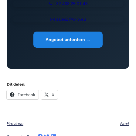
📞 +32 468 25 01 43
✉️ sales2@c-lp.eu
Angebot anfordern →
Dit delen:
Facebook
X
Previous
Next