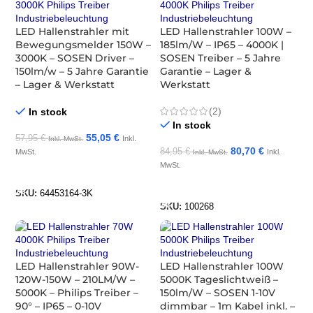
LED Hallenstrahler mit
LED Hallenstrahler 100W –
Bewegungsmelder 150W –
185lm/W – IP65 – 4000K |
3000K – SOSEN Driver –
SOSEN Treiber – 5 Jahre
150lm/w – 5 Jahre Garantie
Garantie – Lager &
– Lager & Werkstatt
Werkstatt
(2)
In stock
In stock
55,05
€
57,95
€
Inkl.
Inkl. MwSt.
80,70
€
84,95
€
MwSt.
Inkl.
Inkl. MwSt.
MwSt.
In Den Warenkorb
In Den Warenkorb
SKU:
64453164-3K
SKU:
100268
LED Hallenstrahler 90W-
LED Hallenstrahler 100W
120W-150W – 210LM/W –
5000K Tageslichtweiß –
5000K – Philips Treiber –
150lm/W – SOSEN 1-10V
90° – IP65 – 0-10V
dimmbar – 1m Kabel inkl. –