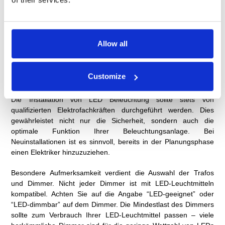
Einbauspots direkt über dem Sitzbereich erzeugen
unangenehme Blendung. Platzieren Sie diese stattdessen
versetzt, sodass das Licht indirekt wirkt und eine angenehme
Atmosphäre schafft.
Allow all
Installation und Sicherheit: Was
Sie beachten sollten
Customize
Die Installation von LED Beleuchtung sollte stets von
qualifizierten Elektrofachkräften durchgeführt werden. Dies
gewährleistet nicht nur die Sicherheit, sondern auch die
optimale Funktion Ihrer Beleuchtungsanlage. Bei
Neuinstallationen ist es sinnvoll, bereits in der Planungsphase
einen Elektriker hinzuzuziehen.
Besondere Aufmerksamkeit verdient die Auswahl der Trafos
und Dimmer. Nicht jeder Dimmer ist mit LED-Leuchtmitteln
kompatibel. Achten Sie auf die Angabe “LED-geeignet” oder
“LED-dimmbar” auf dem Dimmer. Die Mindestlast des Dimmers
sollte zum Verbrauch Ihrer LED-Leuchtmittel passen – viele