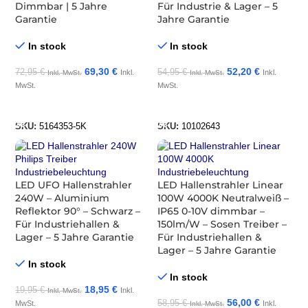
Dimmbar | 5 Jahre
Für Industrie & Lager – 5
Garantie
Jahre Garantie
In stock
In stock
69,30
€
52,20
€
72,95
€
54,95
€
Inkl.
Inkl.
Inkl. MwSt.
Inkl. MwSt.
MwSt.
MwSt.
In Den Warenkorb
In Den Warenkorb
SKU:
5164353-5K
SKU:
10102643
LED UFO Hallenstrahler
LED Hallenstrahler Linear
240W – Aluminium
100W 4000K Neutralweiß –
Reflektor 90° – Schwarz –
IP65 0-10V dimmbar –
Für Industriehallen &
150lm/W – Sosen Treiber –
Lager – 5 Jahre Garantie
Für Industriehallen &
Lager – 5 Jahre Garantie
In stock
In stock
18,95
€
19,95
€
Inkl.
Inkl. MwSt.
56,00
€
58,95
€
MwSt.
Inkl.
Inkl. MwSt.